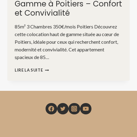
Gamme à Poitiers – Confort
et Convivialité
85m² 3 Chambres 350€/mois Poitiers Découvrez
cette colocation haut de gamme située au cœur de
Poitiers, idéale pour ceux qui recherchent confort,
modernité et convivialité. Cet appartement
spacieux de 85…
COLOCATION
LIRE LA SUITE
HAUT
DE
GAMME
À
POITIERS
–
CONFORT
ET
CONVIVIALITÉ